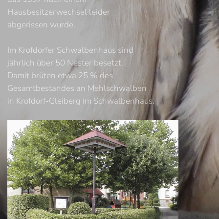
Hausbesitzerwechsel leider
abgerissen wurde.
Im Krofdorfer Schwalbenhaus sind
jährlich über 50 Nester besetzt.
Damit brüten etwa 25 % des
Gesamtbestandes an Mehlschwalben
in Krofdorf-Gleiberg im Schwalbenhaus.