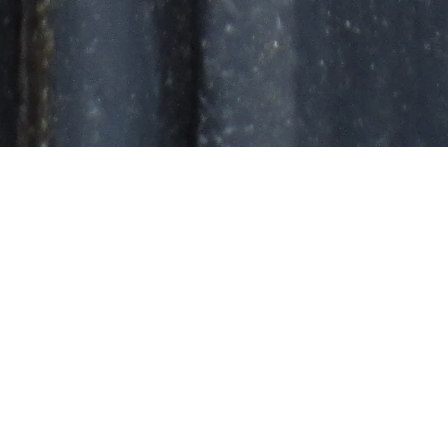
AGROFOR
Consulting & Products
Dipl.-Ing. agr. Oliver Wegener
Wiesenstraße 36
35435 Wettenberg