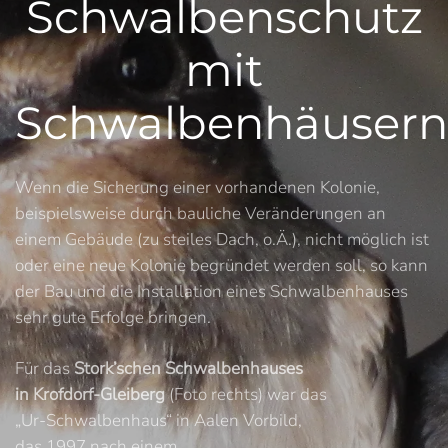
Schwalbenschutz
mit
Schwalbenhäusern
Wenn die Sicherung einer vorhandenen Kolonie,
beispielsweise durch bauliche Veränderungen an
einem Gebäude (zu steiles Dach, o.Ä.), nicht möglich ist
oder eine neue Kolonie begründet werden soll, so kann
der Bau und die Installation eines Schwalbenhauses
sehr gute Erfolge bringen.
Für das
Stork’schen Schwalbenhauses
in Krofdorf-Gleiberg
(Foto rechts) war das
„Ur-Schwalbenhaus“ in Aalen Vorbild,
das 1997 nach einem