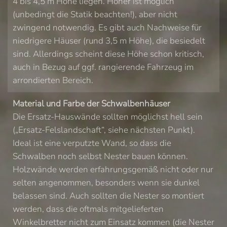
4 bis 4,5 m Höhe liegen. Höher ist möglich
(unbedingt die Statik beachten!), aber nicht
zwingend notwendig. Es gibt auch Nachweise für
niedrigere Häuser (rund 3,5 m Höhe), die besiedelt
sind. Allerdings scheint diese Höhe schon kritisch,
auch in Bezug auf ggf. rangierende Fahrzeug im
arrondierten Bereich.
Material und Farbe der Schwalbenhäuser
Die Ersatz-Hauswände sollten möglichst hell sein
(„Ersatz-Felslandschaft“, siehe nächsten Punkt).
Ideal ist eine verputzte Wand, so dass die
Schwalben noch selbst Nester bauen können.
Holzwände werden erfahrungsgemäß nicht oder nur
selten angenommen, besonders wenn sie dunkel
belassen sind. Auch sollten die Nester so montiert
werden, dass die oftmals mitgelieferten
Winkelbretter nicht zum Einsatz kommen (die Nester