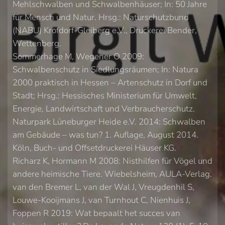
Mehlschwalben und Schwalbenhäuser; In: 50 Jahre
für Mensch und Natur. Hrsg.: Naturschutzbund
(NABU) Krofdorf-Gleiberg e.V., Druckerei Bender,
Wettenberg.
Sommerhage M, Wegener O 2009:
Schwalbenschutz in Siedlungsräumen; In: Natura
2000 praktisch in Hessen – Artenschutz in Dorf und
Stadt; Hrsg.: Hessisches Ministerium für Umwelt,
Energie, Landwirtschaft und Verbraucherschutz.
Naturpark Lüneburger Heide e.V. 2014: Schwalben
am Gebäude – was tun? 1. Auflage, August 2014.
Köln, Buch- und Offsetdruckerei Häuser KG.
Richarz K, Hormann M 2008: Nisthilfen für Vögel und
andere heimische Tiere. Wiebelsheim, AULA-Verlag.
van den Bremer L, van der Wal J, Vreugdenhil S,
Louwe-Kooijmans J, van Turnhout C, Nienhuis J,
Foppen R 2019: Wat bepaalt het succes van