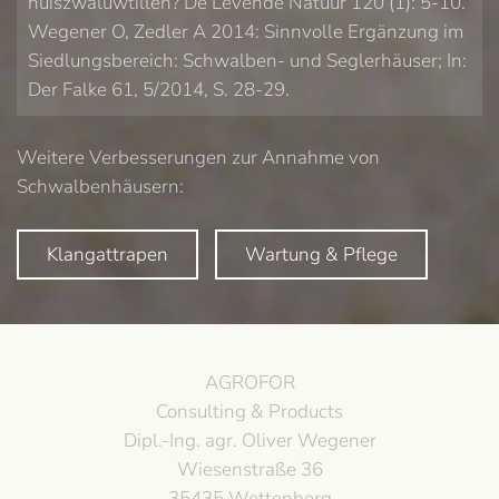
huiszwaluwtillen? De Levende Natuur 120 (1): 5-10.
Wegener O, Zedler A 2014: Sinnvolle Ergänzung im
Siedlungsbereich: Schwalben- und Seglerhäuser; In:
Der Falke 61, 5/2014, S. 28-29.
Weitere Verbesserungen zur Annahme von
Schwalbenhäusern:
Klangattrapen
Wartung & Pflege
AGROFOR
Consulting & Products
Dipl.-Ing. agr. Oliver Wegener
Wiesenstraße 36
35435 Wettenberg