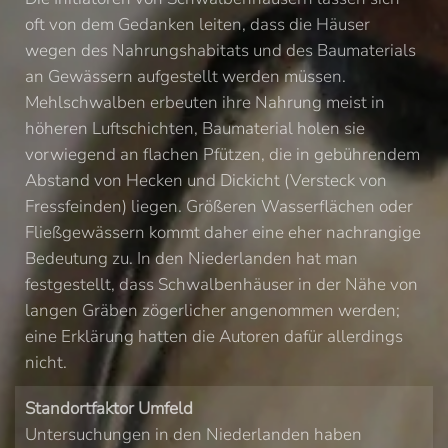
oft von dem Gedanken leiten, dass die Häuser
wegen des Nahrungshabitats und des Baumaterials
an Gewässern aufgestellt werden müssen.
Mehlschwalben erbeuten ihre Nahrung meist in
höheren Luftschichten, Baumaterial holen sie
vorwiegend an flachen Pfützen, die in gebührendem
Abstand von Hecken und Dickicht (Versteck von
Fressfeinden) liegen. Größeren Wasserflächen oder
Fließgewässern kommt daher eine eher nachrangige
Bedeutung zu. In den Niederlanden hat man
festgestellt, dass Schwalbenhäuser in der Nähe von
langen Gräben zögerlicher angenommen werden;
eine Erklärung hatten die Autoren dafür allerdings
nicht.
Standortfaktor Umfeld
Untersuchungen in den Niederlanden haben