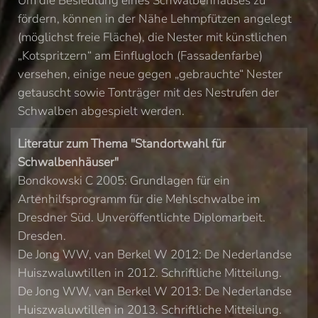
Um die Besiedlung eines Schwalbenhauses zu
fördern, können in der Nähe Lehmpfützen angelegt
(möglichst freie Fläche), die Nester mit künstlichen
„Kotspritzern“ am Einflugloch (Fassadenfarbe)
versehen, einige neue gegen „gebrauchte“ Nester
getauscht sowie Tonträger mit des Nestrufen der
Schwalben abgespielt werden.
Literatur zum Thema "Standortwahl für
Schwalbenhäuser"
Bondkowski C 2005: Grundlagen für ein
Artenhilfsprogramm für die Mehlschwalbe im
Dresdner Süd. Unveröffentlichte Diplomarbeit.
Dresden.
De Jong WW, van Berkel W 2012: De Nederlandse
Huiszwaluwtillen in 2012. Schriftliche Mitteilung.
De Jong WW, van Berkel W 2013: De Nederlandse
Huiszwaluwtillen in 2013. Schriftliche Mitteilung.