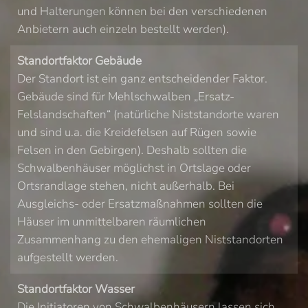
und Halterungen können bei den verschiedenen
Anbietern auch einzeln bestellt werden).
Standortfaktor Gebäude
Der Standort ist ein ganz entscheidender Faktor.
Gebäude sind für Mehlschwalben „Ersatz-
Felslandschaften“ (natürliche Niststandorte waren
und sind u.a. die Kreidefelsen auf Rügen sowie
Felsen in den Gebirgen). Deshalb sollten die
Schwalbenhäuser möglichst in Ortslage oder
Ortsrandlage stehen, nicht außerhalb. Bei
Ausgleichs- oder Ersatzmaßnahmen sollten die
Häuser im unmittelbaren räumlichen
Zusammenhang zu den ehemaligen Niststandorten
aufgestellt werden.
Standortfaktor Wasser
Die Initiatoren von Schwalbenhäusern lassen sich