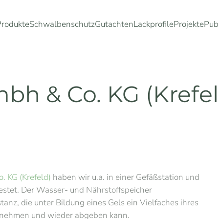
Produkte
Schwalbenschutz
Gutachten
Lackprofile
Projekte
Pub
h & Co. KG (Krefel
KG (Krefeld)
haben wir u.a. in einer Gefäßstation und
stet. Der Wasser- und Nährstoffspeicher
z, die unter Bildung eines Gels ein Vielfaches ihres
ufnehmen und wieder abgeben kann.