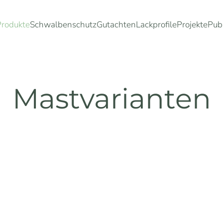
Produkte
Schwalbenschutz
Gutachten
Lackprofile
Projekte
Pub
Mastvarianten