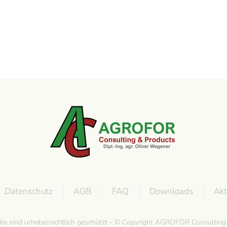
Datenschutz
AGB
FAQ
Downloads
Akt
site sind urheberrechtlich geschützt - © Copyright AGROFOR Consultin