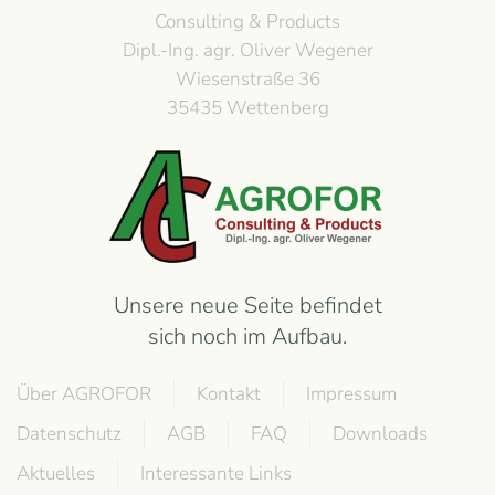
Consulting & Products
Dipl.-Ing. agr. Oliver Wegener
Wiesenstraße 36
35435 Wettenberg
Unsere neue Seite befindet
sich noch im Aufbau.
Über AGROFOR
Kontakt
Impressum
Datenschutz
AGB
FAQ
Downloads
Aktuelles
Interessante Links