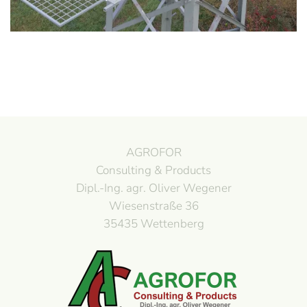
AGROFOR
Consulting & Products
Dipl.-Ing. agr. Oliver Wegener
Wiesenstraße 36
35435 Wettenberg