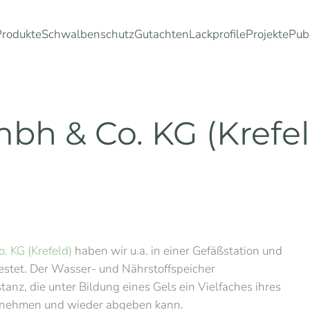
Produkte
Schwalbenschutz
Gutachten
Lackprofile
Projekte
Pub
h & Co. KG (Krefel
KG (Krefeld)
haben wir u.a. in einer Gefäßstation und
stet. Der Wasser- und Nährstoffspeicher
z, die unter Bildung eines Gels ein Vielfaches ihres
ufnehmen und wieder abgeben kann.